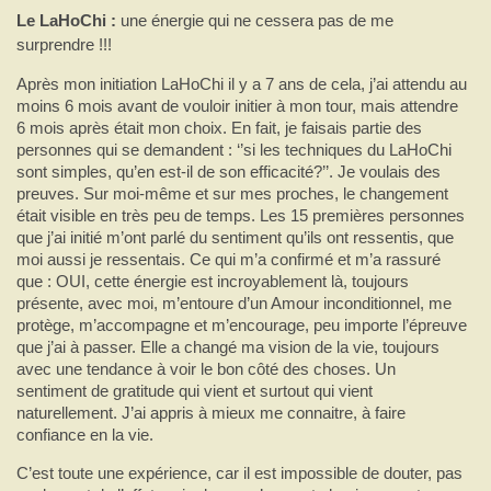
montant.
Le LaHoChi :
une énergie qui ne cessera pas de me
surprendre !!!
Après mon initiation LaHoChi il y a 7 ans de cela, j’ai attendu au
moins 6 mois avant de vouloir initier à mon tour, mais attendre
6 mois après était mon choix. En fait, je faisais partie des
personnes qui se demandent : ‘’si les techniques du LaHoChi
sont simples, qu’en est-il de son efficacité?’’. Je voulais des
preuves.
Sur moi-même et sur mes proches, le changement
était visible en très peu de temps. Les 15 premières personnes
que j’ai initié m’ont parlé du sentiment qu’ils ont ressentis, que
moi aussi je ressentais. Ce qui m’a confirmé et m’a rassuré
que : OUI, cette énergie est incroyablement là, toujours
présente, avec moi, m’entoure d’un Amour inconditionnel, me
protège, m’accompagne et m’encourage, peu importe l’épreuve
que j’ai à passer.
Elle a changé ma vision de la vie, toujours
avec une tendance à voir le bon côté des choses. Un
sentiment de gratitude qui vient et surtout qui vient
naturellement. J’ai appris à mieux me connaitre, à faire
confiance en la vie.
C’est toute une expérience, car il est impossible de douter, pas