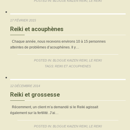
POSTED IN:
BLOGUE KAIZEN REIKI
,
LE REIKI
17 FÉVRIER 2015
Reiki et acouphènes
Chaque année, nous recevons environs 10 à 15 personnes
atteintes de problèmes d’acouphènes. Il y…
POSTED IN:
BLOGUE KAIZEN REIKI
,
LE REIKI
TAGS:
REIKI ET ACOUPHENES
12 DÉCEMBRE 2014
Reiki et grossesse
Récemment, un client m’a demandé si le Reiki agissait
également sur la fertilité. J’ai…
POSTED IN:
BLOGUE KAIZEN REIKI
,
LE REIKI