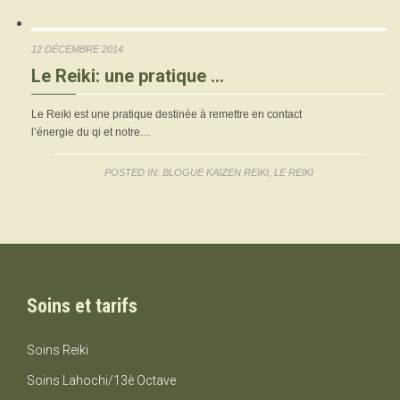
12 DÉCEMBRE 2014
Le Reiki: une pratique …
Le Reiki est une pratique destinée à remettre en contact
l’énergie du qi et notre…
POSTED IN:
BLOGUE KAIZEN REIKI
,
LE REIKI
Soins et tarifs
Soins Reiki
Soins Lahochi/13è Octave