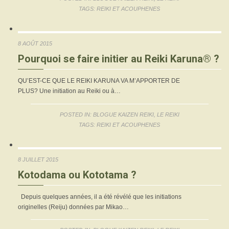
TAGS:
REIKI ET ACOUPHENES
8 AOÛT 2015
Pourquoi se faire initier au Reiki Karuna® ?
QU’EST-CE QUE LE REIKI KARUNA VA M’APPORTER DE
PLUS? Une initiation au Reiki ou à…
POSTED IN:
BLOGUE KAIZEN REIKI
,
LE REIKI
TAGS:
REIKI ET ACOUPHENES
8 JUILLET 2015
Kotodama ou Kototama ?
Depuis quelques années, il a été révélé que les initiations
originelles (Reiju) données par Mikao…