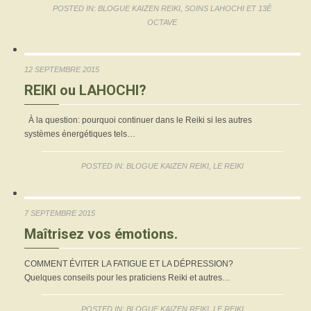
POSTED IN:
BLOGUE KAIZEN REIKI
,
SOINS LAHOCHI ET 13È
OCTAVE
12 SEPTEMBRE 2015
REIKI ou LAHOCHI?
À la question: pourquoi continuer dans le Reiki si les autres
systèmes énergétiques tels…
POSTED IN:
BLOGUE KAIZEN REIKI
,
LE REIKI
7 SEPTEMBRE 2015
Maîtrisez vos émotions.
COMMENT ÉVITER LA FATIGUE ET LA DÉPRESSION?
Quelques conseils pour les praticiens Reiki et autres…
POSTED IN:
BLOGUE KAIZEN REIKI
,
LE REIKI