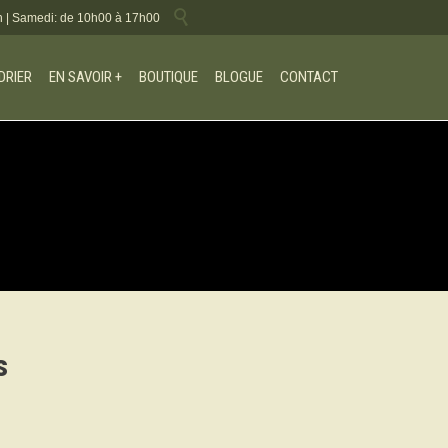

18h | Samedi: de 10h00 à 17h00
SKIP
DRIER
EN SAVOIR +
BOUTIQUE
BLOGUE
CONTACT
TO
CONTENT
s