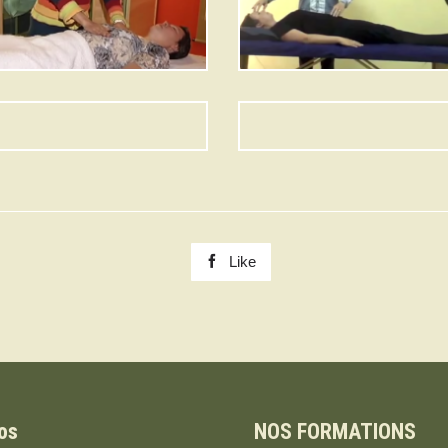
montant.

Like
os
NOS FORMATIONS