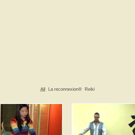
All
La reconnexion®
Reiki
J'accepte de faire un dépôt de 50$.
J'accepte de faire un dépôt d'un autre