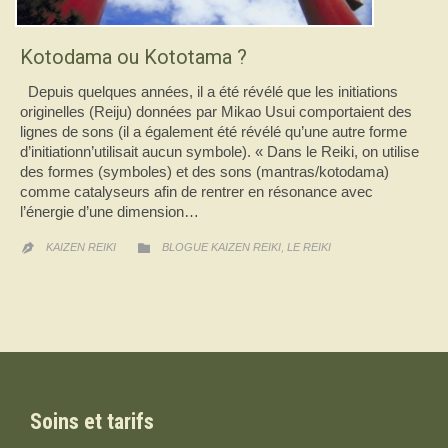
Kotodama ou Kototama ?
Depuis quelques années, il a été révélé que les initiations
originelles (Reiju) données par Mikao Usui comportaient des
lignes de sons (il a également été révélé qu’une autre forme
d’initiationn’utilisait aucun symbole). « Dans le Reiki, on utilise
des formes (symboles) et des sons (mantras/kotodama)
comme catalyseurs afin de rentrer en résonance avec
l’énergie d’une dimension…
CATEGORY
,

KAIZEN REIKI
BLOGUE KAIZEN REIKI
LE REIKI

Soins et tarifs
J'accepte de faire un dépôt de 50$.
J'accepte de faire un dépôt d'un autre