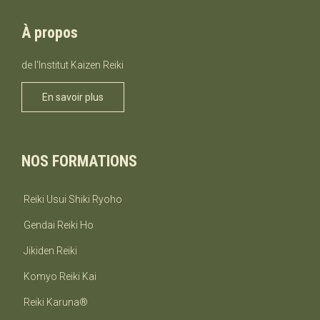
À propos
de l'Institut Kaizen Reiki
En savoir plus
NOS FORMATIONS
Reiki Usui Shiki Ryoho
Gendai Reiki Ho
Jikiden Reiki
Komyo Reiki Kai
Reiki Karuna®
J'accepte de faire un dépôt de 50$.
J'accepte de faire un dépôt d'un autre