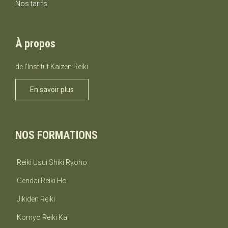
Nos tarifs
À propos
de l'Institut Kaizen Reiki
En savoir plus
NOS FORMATIONS
Reiki Usui Shiki Ryoho
Gendai Reiki Ho
Jikiden Reiki
J'accepte de faire un dépôt de 50$.
Komyo Reiki Kai
J'accepte de faire un dépôt d'un autre