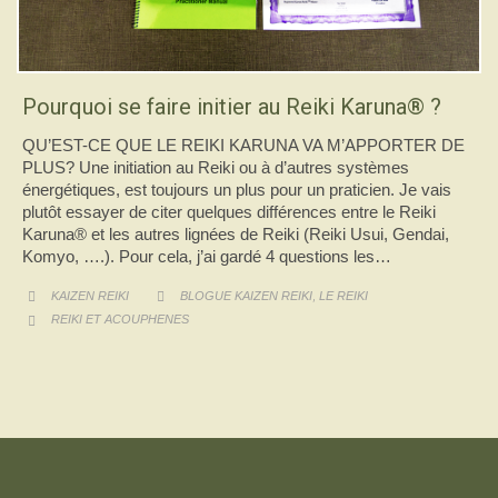
Pourquoi se faire initier au Reiki Karuna® ?
QU’EST-CE QUE LE REIKI KARUNA VA M’APPORTER DE
PLUS? Une initiation au Reiki ou à d’autres systèmes
énergétiques, est toujours un plus pour un praticien. Je vais
plutôt essayer de citer quelques différences entre le Reiki
Karuna® et les autres lignées de Reiki (Reiki Usui, Gendai,
Komyo, ….). Pour cela, j’ai gardé 4 questions les…
CATEGORY
,
KAIZEN REIKI
BLOGUE KAIZEN REIKI
LE REIKI


CATEGORY
REIKI ET ACOUPHENES

J'accepte de faire un dépôt de 50$.
J'accepte de faire un dépôt d'un autre